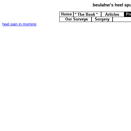
beulahw's
heel spu
heel pain in morning