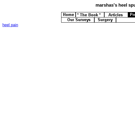
marshas's
heel spu
heel pain